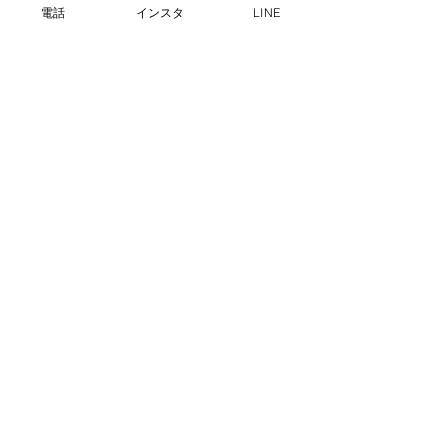
電話
インスタ
LINE
​ショートステイできますか？
​
自費サービスとして対応
可能です。
費用は3食、宅食付きで
5
000円ですので
お気軽にご相談くださ