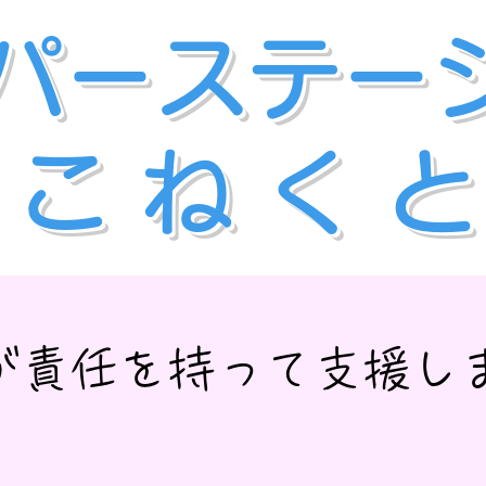
パーステー
​こ ね く と
が責任を持って支援します!