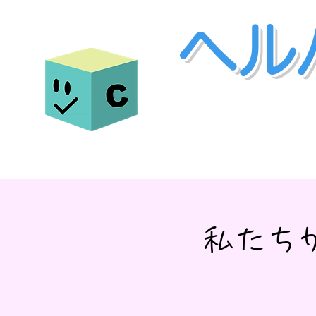
ヘル
​私たち