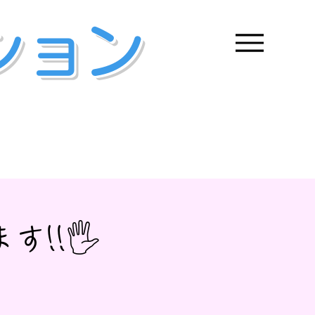
ション
!🖐️