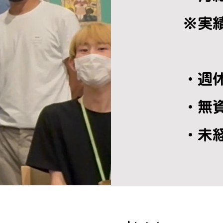
​※実
・週
・無
​・